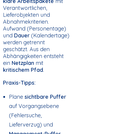
klare Arbeitspakete
mit
Verantwortlichen,
Lieferobjekten und
Abnahmekriterien.
Aufwand (Personentage)
und
Dauer
(Kalendertage)
werden getrennt
geschätzt. Aus den
Abhängigkeiten entsteht
ein
Netzplan
mit
kritischem Pfad
.
Praxis-Tipps:
Plane
sichtbare Puffer
auf Vorgangsebene
(Fehlersuche,
Lieferverzug) und
Management-Puffer